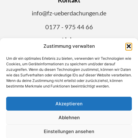
Kontakt
info@fz-ueberdachungen.de
0177 - 975 44 66
Links
Zustimmung verwalten
Impressum
Um dir ein optimales Erlebnis zu bieten, verwenden wir Technologien wie
Cookies, um Geräteinformationen zu speichern und/oder darauf
AGB
zuzugreifen. Wenn du diesen Technologien zustimmst, können wir Daten
wie das Surfverhalten oder eindeutige IDs auf dieser Website verarbeiten.
Widerrufsbelehrung
Wenn du deine Zustimmung nicht erteilst oder zurückziehst, können
bestimmte Merkmale und Funktionen beeinträchtigt werden.
Cookie Policy
Akzeptieren
Ablehnen
© Copyright 2022 FZ Überdachungen - Alle Rechte
vorbehalten.
Einstellungen ansehen